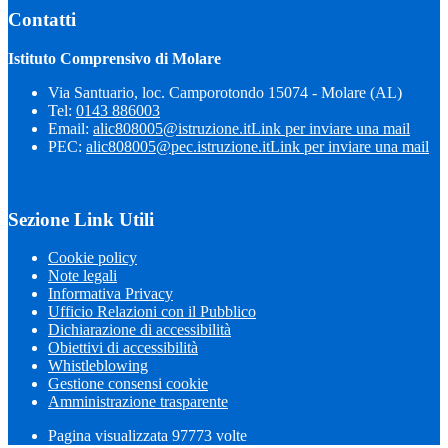
Contatti
Istituto Comprensivo di Molare
Via Santuario, loc. Camporotondo 15074 - Molare (AL)
Tel:
0143 886003
Email:
alic808005@istruzione.it
Link per inviare una mail
PEC:
alic808005@pec.istruzione.it
Link per inviare una mail
Sezione Link Utili
Cookie policy
Note legali
Informativa Privacy
Ufficio Relazioni con il Pubblico
Dichiarazione di accessibilità
Obiettivi di accessibilità
Whistleblowing
Gestione consensi cookie
Amministrazione trasparente
Pagina visualizzata
97773
volte