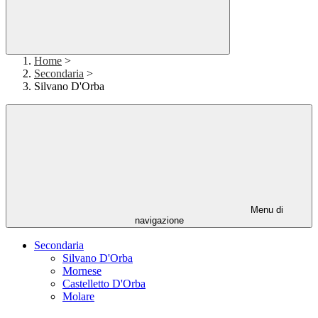
Home
>
Secondaria
>
Silvano D'Orba
Menu di
navigazione
Secondaria
Silvano D'Orba
Mornese
Castelletto D'Orba
Molare