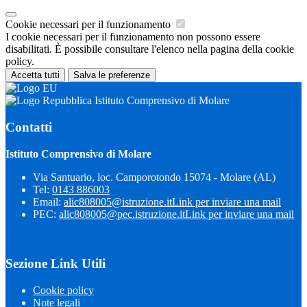
Cookie necessari per il funzionamento
I cookie necessari per il funzionamento non possono essere
disabilitati. È possibile consultare l'elenco nella pagina della cookie
policy.
Accetta tutti
Salva le preferenze
Istituto Comprensivo di Molare
Contatti
Istituto Comprensivo di Molare
Via Santuario, loc. Camporotondo 15074 - Molare (AL)
Tel:
0143 886003
Email:
alic808005@istruzione.it
Link per inviare una mail
PEC:
alic808005@pec.istruzione.it
Link per inviare una mail
Sezione Link Utili
Cookie policy
Note legali