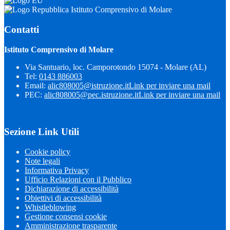
Istituto Comprensivo di Molare
Contatti
Istituto Comprensivo di Molare
Via Santuario, loc. Camporotondo 15074 - Molare (AL)
Tel:
0143 886003
Email:
alic808005@istruzione.it
Link per inviare una mail
PEC:
alic808005@pec.istruzione.it
Link per inviare una mail
Sezione Link Utili
Cookie policy
Note legali
Informativa Privacy
Ufficio Relazioni con il Pubblico
Dichiarazione di accessibilità
Obiettivi di accessibilità
Whistleblowing
Gestione consensi cookie
Amministrazione trasparente