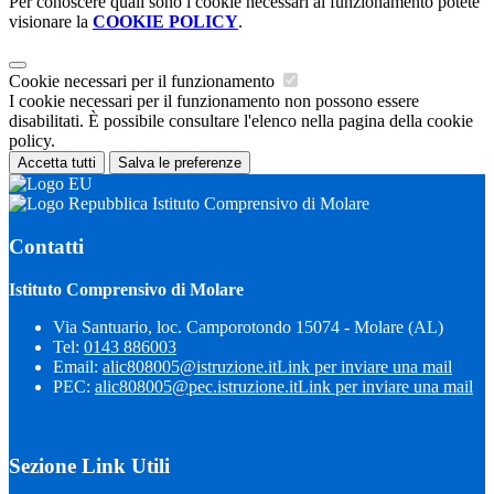
Per conoscere quali sono i cookie necessari al funzionamento potete
visionare la
COOKIE POLICY
.
Cookie necessari per il funzionamento
I cookie necessari per il funzionamento non possono essere
disabilitati. È possibile consultare l'elenco nella pagina della cookie
policy.
Accetta tutti
Salva le preferenze
Istituto Comprensivo di Molare
Contatti
Istituto Comprensivo di Molare
Via Santuario, loc. Camporotondo 15074 - Molare (AL)
Tel:
0143 886003
Email:
alic808005@istruzione.it
Link per inviare una mail
PEC:
alic808005@pec.istruzione.it
Link per inviare una mail
Sezione Link Utili