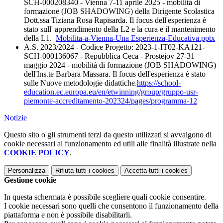
SCH-000208340 - Vienna 7-11 aprile 2025 - mobilità di
formazione (JOB SHADOWING) della Dirigente Scolastica
Dott.ssa Tiziana Rosa Rapisarda. Il focus dell'esperienza è
stato sull' apprendimento della L2 e la cura e il mantenimento
della L1.
Mobilita-a-Vienna-Una Esperienza-Educativa.pptx
A.S. 2023/2024 - Codice Progetto: 2023-1-IT02-KA121-
SCH-000136067 - Repubblica Ceca - Prostejov 27-31
maggio 2024 - mobilità di formazione (JOB SHADOWING)
dell'Ins.te Barbara Massara. Il focus dell'esperienza è stato
sulle Nuove metodologie didattiche.
https://school-
education.ec.europa.eu/en/etwinning/group/gruppo-usr-
piemonte-accreditamento-202324/pages/programma-12
Notizie
Questo sito o gli strumenti terzi da questo utilizzati si avvalgono di
cookie necessari al funzionamento ed utili alle finalità illustrate nella
COOKIE POLICY
.
Personalizza
Rifiuta tutti
i cookies
Accetta tutti
i cookies
Gestione cookie
In questa schermata è possibile scegliere quali cookie consentire.
I cookie necessari sono quelli che consentono il funzionamento della
piattaforma e non è possibile disabilitarli.