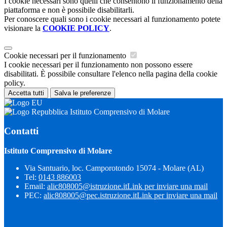
I cookie necessari sono quelli che consentono il funzionamento della
piattaforma e non è possibile disabilitarli.
Per conoscere quali sono i cookie necessari al funzionamento potete
visionare la
COOKIE POLICY
.
Cookie necessari per il funzionamento
I cookie necessari per il funzionamento non possono essere
disabilitati. È possibile consultare l'elenco nella pagina della cookie
policy.
Accetta tutti
Salva le preferenze
Istituto Comprensivo di Molare
Contatti
Istituto Comprensivo di Molare
Via Santuario, loc. Camporotondo 15074 - Molare (AL)
Tel:
0143 886003
Email:
alic808005@istruzione.it
Link per inviare una mail
PEC:
alic808005@pec.istruzione.it
Link per inviare una mail