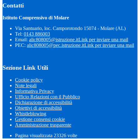
Contatti
Istituto Comprensivo di Molare
Via Santuario, loc. Camporotondo 15074 - Molare (AL)
Tel:
0143 886003
Email:
alic808005@istruzione.it
Link per inviare una mail
PEC:
alic808005@pec.istruzione.it
Link per inviare una mail
Sezione Link Utili
Cookie policy
Note legali
Informativa Privacy
Ufficio Relazioni con il Pubblico
Dichiarazione di accessibilità
Obiettivi di accessibilità
Whistleblowing
Gestione consensi cookie
Amministrazione trasparente
Pagina visualizzata
23326
volte