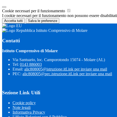
Cookie necessari per il funzionamento
I cookie necessari per il funzionamento non possono essere disabilitati.
Accetta tutti
Salva le preferenze
Istituto Comprensivo di Molare
Contatti
Istituto Comprensivo di Molare
Via Santuario, loc. Camporotondo 15074 - Molare (AL)
Tel:
0143 886003
Email:
alic808005@istruzione.it
Link per inviare una mail
PEC:
alic808005@pec.istruzione.it
Link per inviare una mail
Sezione Link Utili
Cookie policy
Note legali
Informativa Privacy
Ufficio Relazioni con il Pubblico