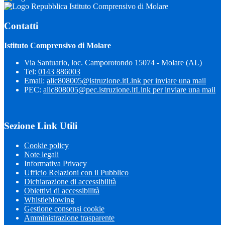
Istituto Comprensivo di Molare
Contatti
Istituto Comprensivo di Molare
Via Santuario, loc. Camporotondo 15074 - Molare (AL)
Tel:
0143 886003
Email:
alic808005@istruzione.it
Link per inviare una mail
PEC:
alic808005@pec.istruzione.it
Link per inviare una mail
Sezione Link Utili
Cookie policy
Note legali
Informativa Privacy
Ufficio Relazioni con il Pubblico
Dichiarazione di accessibilità
Obiettivi di accessibilità
Whistleblowing
Gestione consensi cookie
Amministrazione trasparente