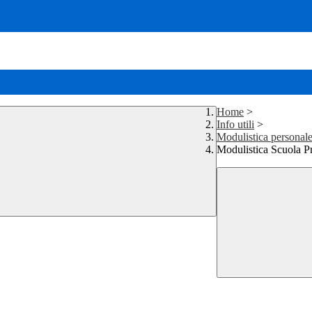
Home
>
Info utili
>
Modulistica personal
Modulistica Scuola P