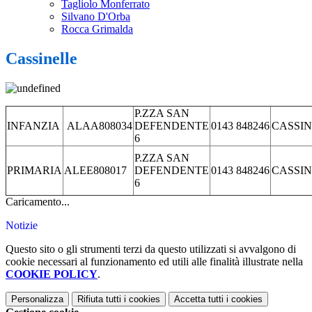
Tagliolo Monferrato
Silvano D'Orba
Rocca Grimalda
Cassinelle
P.ZZA SAN
INFANZIA
ALAA808034
DEFENDENTE
0143 848246
CASSI
6
P.ZZA SAN
PRIMARIA
ALEE808017
DEFENDENTE
0143 848246
CASSI
6
Caricamento...
Notizie
Questo sito o gli strumenti terzi da questo utilizzati si avvalgono di
cookie necessari al funzionamento ed utili alle finalità illustrate nella
COOKIE POLICY
.
Personalizza
Rifiuta tutti
i cookies
Accetta tutti
i cookies