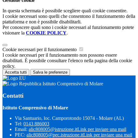
Gestione cookie
In questa schermata è possibile scegliere quali cookie consentire.
I cookie necessari sono quelli che consentono il funzionamento della
piattaforma e non è possibile disabilitarli.
Per conoscere quali sono i cookie necessari al funzionamento potete
visionare la
COOKIE POLICY
.
Cookie necessari per il funzionamento
I cookie necessari per il funzionamento non possono essere
disabilitati. È possibile consultare l'elenco nella pagina della cookie
policy.
Accetta tutti
Salva le preferenze
Istituto Comprensivo di Molare
Contatti
Istituto Comprensivo di Molare
Via Santuario, loc. Camporotondo 15074 - Molare (AL)
Tel:
0143 886003
Email:
alic808005@istruzione.it
Link per inviare una mail
PEC:
alic808005@pec.istruzione.it
Link per inviare una mail