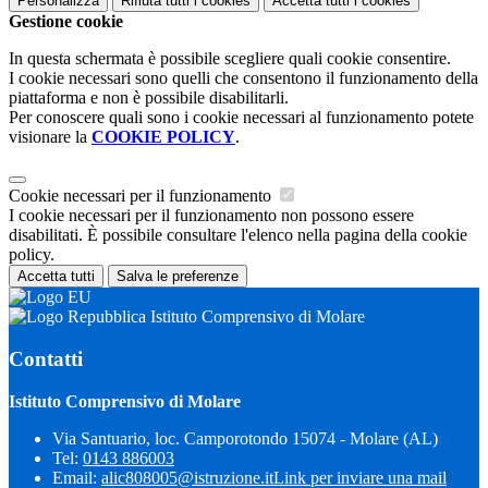
Personalizza
Rifiuta tutti
i cookies
Accetta tutti
i cookies
Gestione cookie
In questa schermata è possibile scegliere quali cookie consentire.
I cookie necessari sono quelli che consentono il funzionamento della
piattaforma e non è possibile disabilitarli.
Per conoscere quali sono i cookie necessari al funzionamento potete
visionare la
COOKIE POLICY
.
Cookie necessari per il funzionamento
I cookie necessari per il funzionamento non possono essere
disabilitati. È possibile consultare l'elenco nella pagina della cookie
policy.
Accetta tutti
Salva le preferenze
Istituto Comprensivo di Molare
Contatti
Istituto Comprensivo di Molare
Via Santuario, loc. Camporotondo 15074 - Molare (AL)
Tel:
0143 886003
Email:
alic808005@istruzione.it
Link per inviare una mail