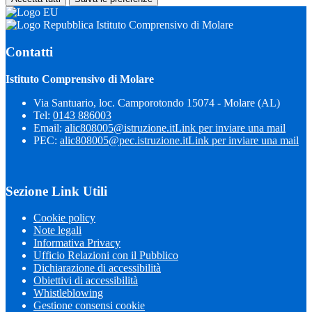
Istituto Comprensivo di Molare
Contatti
Istituto Comprensivo di Molare
Via Santuario, loc. Camporotondo 15074 - Molare (AL)
Tel:
0143 886003
Email:
alic808005@istruzione.it
Link per inviare una mail
PEC:
alic808005@pec.istruzione.it
Link per inviare una mail
Sezione Link Utili
Cookie policy
Note legali
Informativa Privacy
Ufficio Relazioni con il Pubblico
Dichiarazione di accessibilità
Obiettivi di accessibilità
Whistleblowing
Gestione consensi cookie