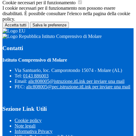
Cookie necessari per il funzionamento
I cookie necessari per il funzionamento non possono essere
disabilitati. È possibile consultare l'elenco nella pagina della cookie
policy.
Accetta tutti
Salva le preferenze
Istituto Comprensivo di Molare
Contatti
Istituto Comprensivo di Molare
Via Santuario, loc. Camporotondo 15074 - Molare (AL)
Tel:
0143 886003
Email:
alic808005@istruzione.it
Link per inviare una mail
PEC:
alic808005@pec.istruzione.it
Link per inviare una mail
Sezione Link Utili
Cookie policy
Note legali
Informativa Privacy