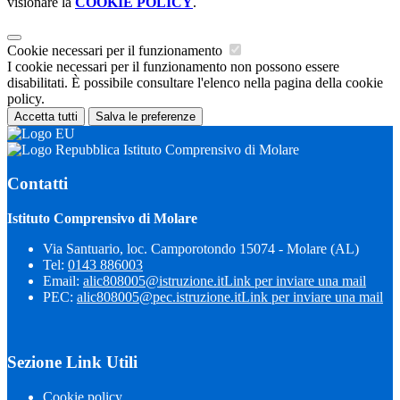
visionare la
COOKIE POLICY
.
Cookie necessari per il funzionamento
I cookie necessari per il funzionamento non possono essere
disabilitati. È possibile consultare l'elenco nella pagina della cookie
policy.
Accetta tutti
Salva le preferenze
Istituto Comprensivo di Molare
Contatti
Istituto Comprensivo di Molare
Via Santuario, loc. Camporotondo 15074 - Molare (AL)
Tel:
0143 886003
Email:
alic808005@istruzione.it
Link per inviare una mail
PEC:
alic808005@pec.istruzione.it
Link per inviare una mail
Sezione Link Utili
Cookie policy