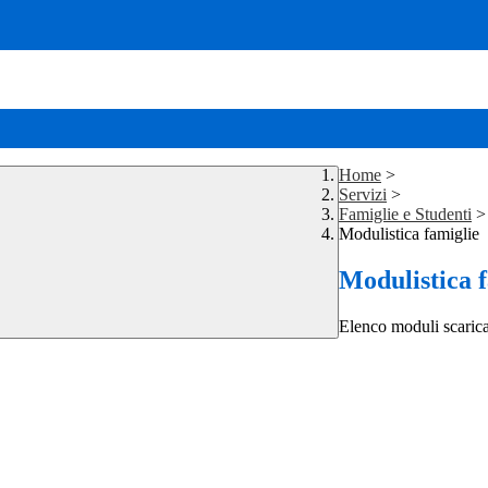
Home
>
Servizi
>
Famiglie e Studenti
>
Modulistica famiglie
Modulistica 
Elenco moduli scarica