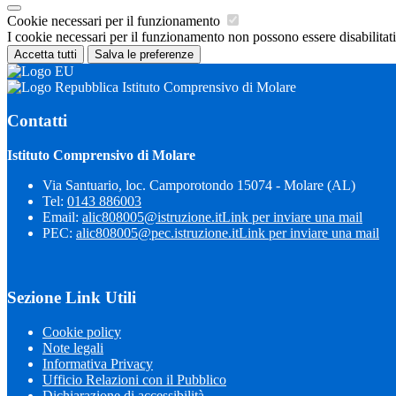
Cookie necessari per il funzionamento
I cookie necessari per il funzionamento non possono essere disabilitati.
Accetta tutti
Salva le preferenze
Istituto Comprensivo di Molare
Contatti
Istituto Comprensivo di Molare
Via Santuario, loc. Camporotondo 15074 - Molare (AL)
Tel:
0143 886003
Email:
alic808005@istruzione.it
Link per inviare una mail
PEC:
alic808005@pec.istruzione.it
Link per inviare una mail
Sezione Link Utili
Cookie policy
Note legali
Informativa Privacy
Ufficio Relazioni con il Pubblico
Dichiarazione di accessibilità