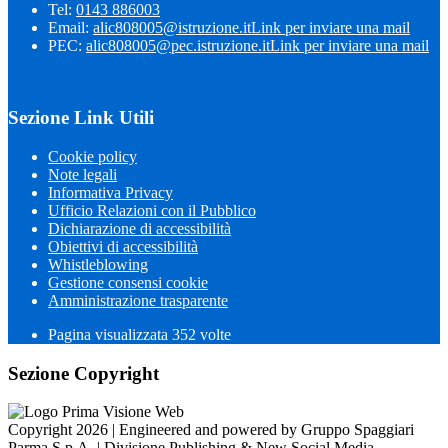
Tel:
0143 886003
Email:
alic808005@istruzione.it
Link per inviare una mail
PEC:
alic808005@pec.istruzione.it
Link per inviare una mail
Sezione Link Utili
Cookie policy
Note legali
Informativa Privacy
Ufficio Relazioni con il Pubblico
Dichiarazione di accessibilità
Obiettivi di accessibilità
Whistleblowing
Gestione consensi cookie
Amministrazione trasparente
Pagina visualizzata
352
volte
Sezione Copyright
Copyright 2026 | Engineered and powered by Gruppo Spaggiari
Parma S.p.A. | Divisione Publishing & New Social Media