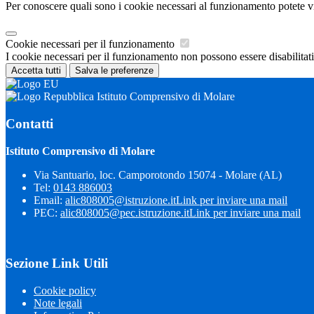
Per conoscere quali sono i cookie necessari al funzionamento potete v
Cookie necessari per il funzionamento
I cookie necessari per il funzionamento non possono essere disabilitati.
Accetta tutti
Salva le preferenze
Istituto Comprensivo di Molare
Contatti
Istituto Comprensivo di Molare
Via Santuario, loc. Camporotondo 15074 - Molare (AL)
Tel:
0143 886003
Email:
alic808005@istruzione.it
Link per inviare una mail
PEC:
alic808005@pec.istruzione.it
Link per inviare una mail
Sezione Link Utili
Cookie policy
Note legali