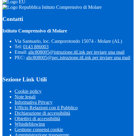
Istituto Comprensivo di Molare
Contatti
Istituto Comprensivo di Molare
Via Santuario, loc. Camporotondo 15074 - Molare (AL)
Tel:
0143 886003
Email:
alic808005@istruzione.it
Link per inviare una mail
PEC:
alic808005@pec.istruzione.it
Link per inviare una mail
Sezione Link Utili
Cookie policy
Note legali
Informativa Privacy
Ufficio Relazioni con il Pubblico
Dichiarazione di accessibilità
Obiettivi di accessibilità
Whistleblowing
Gestione consensi cookie
Amministrazione trasparente