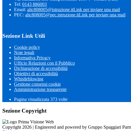
Tel:
0143 886003
Email:
alic808005@istruzione.it
Link per inviare una mail
PEC:
alic808005@pec.istruzione.it
Link per inviare una mail
Sezione Link Utili
Cookie policy
Note legali
Informativa Privacy
Ufficio Relazioni con il Pubblico
Dichiarazione di accessibilità
Obiettivi di accessibilità
Whistleblowing
Gestione consensi cookie
Amministrazione trasparente
Pagina visualizzata
373
volte
Sezione Copyright
Copyright 2026 | Engineered and powered by Gruppo Spaggiari Parm