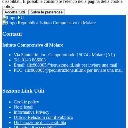
disabilitati. È possibile consultare l'elenco nella pagina della cookie
policy.
Accetta tutti
Salva le preferenze
Istituto Comprensivo di Molare
Contatti
Istituto Comprensivo di Molare
Via Santuario, loc. Camporotondo 15074 - Molare (AL)
Tel:
0143 886003
Email:
alic808005@istruzione.it
Link per inviare una mail
PEC:
alic808005@pec.istruzione.it
Link per inviare una mail
Sezione Link Utili
Cookie policy
Note legali
Informativa Privacy
Ufficio Relazioni con il Pubblico
Dichiarazione di accessibilità
Obiettivi di accessibilità