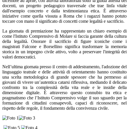
dicembre ad aprile, con attività laboratoriali sotto la guida attenta dei
docenti, un progetto pedagogico trasversale che trae linfa vitale
dall'esempio concreto e dalla testimonianza etica. È attraverso
iniziative come quella vissuta a Roma che i ragazzi hanno potuto
toccare con mano il significato di concetti come legalità e sacrificio.
La giornata di premiazione ha rappresentato un chiaro esempio di
come l'Istituto Comprensivo di Molare si faccia garante della cultura
della legalità. Onorare il sacrificio di figure iconiche come i
magistrati Falcone e Borsellino significa trasformare la memoria
storica in un impegno civile attivo, volto a preservare l'integrità dei
valori democratici.
Nell’ultima giornata presso il centro di addestramento, l'adozione del
linguaggio teatrale e delle attività di orientamento hanno costituito
una scelta metodologica di grande spessore che ha permesso ai
giovani di vivere un’autentica catarsi riflessiva, mediando il delicato
confronto tra la complessità della vita reale e le insidie della
dimensione digitale. È attraverso questo connubio tra etica e
pragmatismo che l’Istituto Comprensivo volge il suo sguardo per la
formazione di cittadini consapevoli, capaci di riconoscere, nel
rispetto delle regole, il fondamento della convivenza civile.