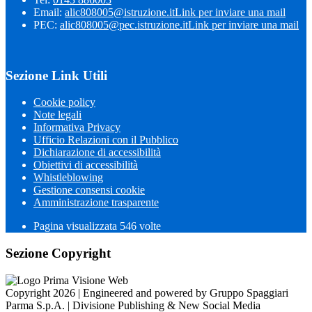
Email:
alic808005@istruzione.it
Link per inviare una mail
PEC:
alic808005@pec.istruzione.it
Link per inviare una mail
Sezione Link Utili
Cookie policy
Note legali
Informativa Privacy
Ufficio Relazioni con il Pubblico
Dichiarazione di accessibilità
Obiettivi di accessibilità
Whistleblowing
Gestione consensi cookie
Amministrazione trasparente
Pagina visualizzata
546
volte
Sezione Copyright
Copyright 2026 | Engineered and powered by Gruppo Spaggiari
Parma S.p.A. | Divisione Publishing & New Social Media