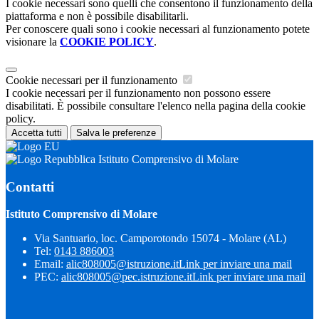
I cookie necessari sono quelli che consentono il funzionamento della
piattaforma e non è possibile disabilitarli.
Per conoscere quali sono i cookie necessari al funzionamento potete
visionare la
COOKIE POLICY
.
Cookie necessari per il funzionamento
I cookie necessari per il funzionamento non possono essere
disabilitati. È possibile consultare l'elenco nella pagina della cookie
policy.
Accetta tutti
Salva le preferenze
Istituto Comprensivo di Molare
Contatti
Istituto Comprensivo di Molare
Via Santuario, loc. Camporotondo 15074 - Molare (AL)
Tel:
0143 886003
Email:
alic808005@istruzione.it
Link per inviare una mail
PEC:
alic808005@pec.istruzione.it
Link per inviare una mail